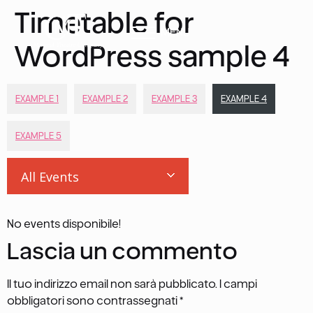
Timetable for
MENU
WordPress sample 4
EXAMPLE 1
EXAMPLE 2
EXAMPLE 3
EXAMPLE 4
EXAMPLE 5
All Events
No events disponibile!
Lascia un commento
Il tuo indirizzo email non sarà pubblicato.
I campi
obbligatori sono contrassegnati
*