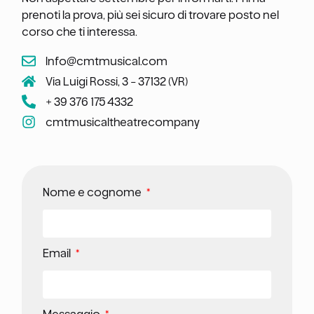
prenoti la prova, più sei sicuro di trovare posto nel
corso che ti interessa.
Info@cmtmusical.com
Via Luigi Rossi, 3 - 37132 (VR)
+ 39 376 175 4332
cmtmusicaltheatrecompany
Nome e cognome
Email