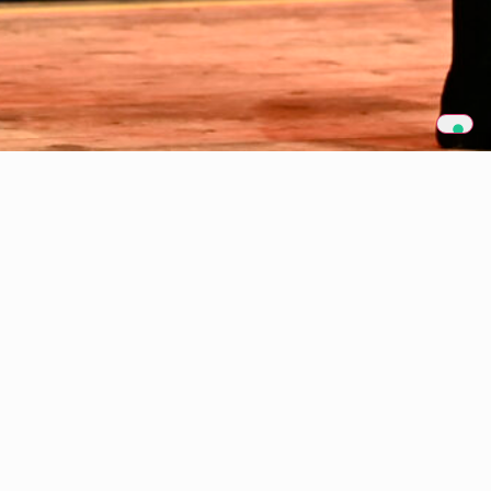
Lo spettacolo finale:
il momento in cui tutto
prende vita
Lo spettacolo finale rappresenta
molto più di
una semplice esibizione
: è l’occasione per
mettere in pratica quanto appreso durante
l’anno, vivere l’emozione del palcoscenico e