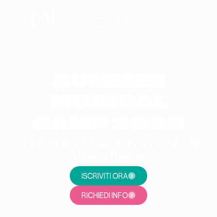
MENU
SUMMER
MUSICAL
CAMP 2026
Un'estate da protagonisti nel mondo del
Musical Theatre
ISCRIVITI ORA
RICHIEDI INFO