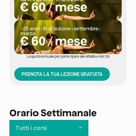
€ 60 / mese
+25 anni • 1h di lezione • settembre-
marzo
€ 60 / mese
La quota annuale per partecipare alle attività è di € 50
PRENOTA LA TUA LEZIONE GRATUITA
Orario Settimanale
Tutti i corsi