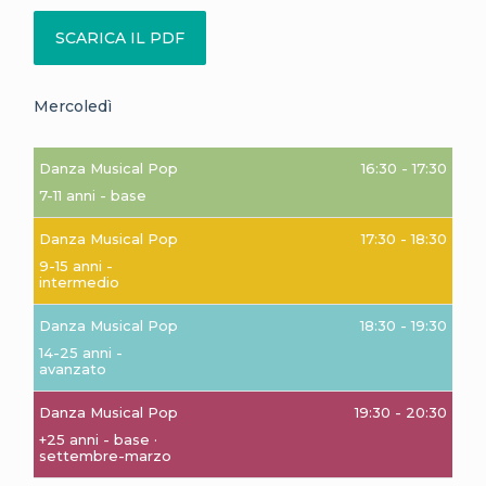
Mercoledì
Danza Musical Pop
16:30
-
17:30
7-11 anni - base
Danza Musical Pop
17:30
-
18:30
9-15 anni -
intermedio
Danza Musical Pop
18:30
-
19:30
14-25 anni -
avanzato
Danza Musical Pop
19:30
-
20:30
+25 anni - base
·
settembre-marzo