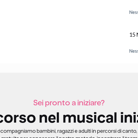
Ness
15 
Ness
Sei pronto a iniziare?
corso nel musical ini
ccompagniamo bambini, ragazzi e adulti in percorsi di canto,