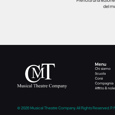
Prenota una lezione 
del mu
Menu
Chi siamo
Scuola
Corsi
Compagnia
Affitto & nol
© 2026 Musical Theatre Company. All Rights Reserved. P. I