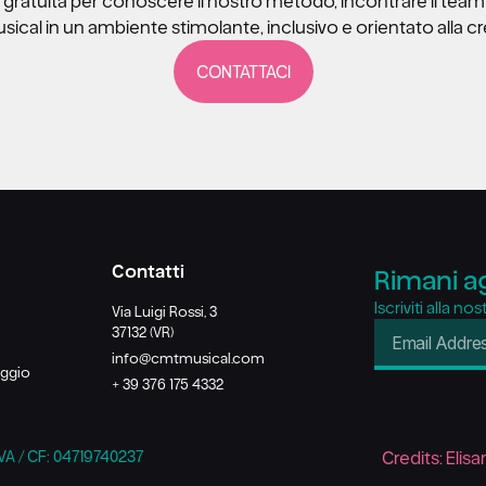
gratuita per conoscere il nostro metodo, incontrare il team 
sical in un ambiente stimolante, inclusivo e orientato alla cr
CONTATTACI
Contatti
Rimani a
Iscriviti alla no
Via Luigi Rossi, 3
37132 (VR)
info@cmtmusical.com
eggio
+ 39 376 175 4332
VA / CF: 04719740237
Credits:
Elis