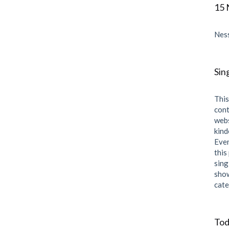
15 
Ness
Sin
This
cont
webs
kind
Even
this
sing
show
cate
Tod