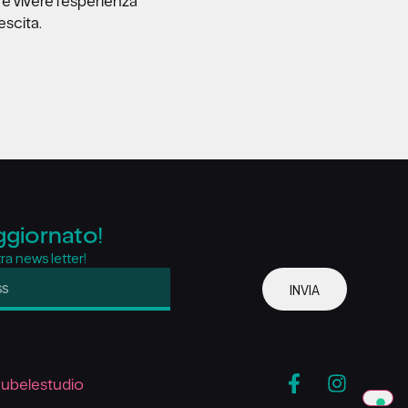
e vivere l’esperienza
escita.
ggiornato!
stra news letter!
INVIA
arubelestudio