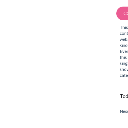
Sin
C
CORSI
COMPAGNIA
AFFITTO & NOLEGGIO
This
cont
webs
kind
Even
this
sing
show
cate
Tod
Ness