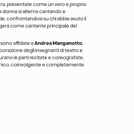
terra, presentate come un vero e proprio
a donna si alterna cantando e
e, confrontandosi su chi abbia avuto il
ergerà come cantante principale del
a sono affidate a
Andrea Manganotto
,
aborazione degli insegnanti di teatro e
rano le parti recitate e coreografate,
mico, coinvolgente e completamente