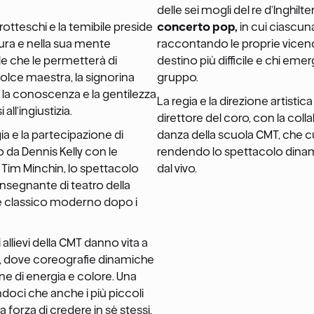
delle sei mogli del re d’Inghil
rotteschi e la temibile preside
concerto pop,
in cui ciascun
ttura e nella sua mente
raccontando le proprie vicend
ale che le permetterà di
destino più difficile e chi em
dolce maestra, la signorina
gruppo.
e la conoscenza e la gentilezza
La regia e la direzione artistic
ll’ingiustizia.
direttore del coro, con la coll
egia e la partecipazione di
danza della scuola CMT, che cu
to da Dennis Kelly con le
rendendo lo spettacolo dina
a Tim Minchin, lo spettacolo
dal vivo.
 insegnante di teatro della
de classico moderno dopo i
allievi della CMT danno vita a
e, dove coreografie dinamiche
ne di energia e colore. Una
oci che anche i più piccoli
forza di credere in sé stessi.