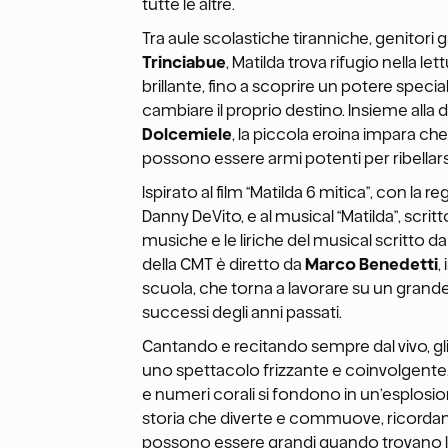
tutte le altre.
Tra aule scolastiche tiranniche, genitori g
Trinciabue
, Matilda trova rifugio nella le
brillante, fino a scoprire un potere speci
cambiare il proprio destino. Insieme alla 
Dolcemiele
, la piccola eroina impara ch
possono essere armi potenti per ribellarsi a
Ispirato al film “Matilda 6 mitica”, con la r
Danny DeVito, e al musical “Matilda”, scrit
musiche e le liriche del musical scritto d
della CMT è diretto da
Marco Benedetti
,
scuola, che torna a lavorare su un gran
successi degli anni passati.
Cantando e recitando sempre dal vivo, gli 
uno spettacolo frizzante e coinvolgent
e numeri corali si fondono in un’esplosio
storia che diverte e commuove, ricordand
possono essere grandi quando trovano la 