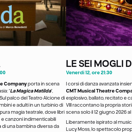
A
LE SEI MOGLI D
:00
Venerdì 12, ore 21:30
tre Company
porta in scena
I corsi di danza avanzata insiem
sia: “
La Magica Matilda
”,
CMT Musical Theatre Comp
. Sul palco del Teatro Alcione di
esplosivo, ballato, recitato e ca
mbini e adulti in un turbinio di
VIII raccontano la propria stori
pura magia teatrale, dove libri
scena solo il 12 giugno 2026 al
 e canzoni indimenticabili
Liberamente ispirato al musica
a di una bambina diversa da
Lucy Moss, lo spettacolo prop